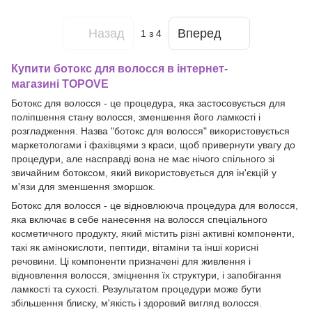
Назад
Вперед
1
з 4
Купити ботокс для волосся в інтернет-
магазині TOPOVE
Ботокс для волосся - це процедура, яка застосовується для
поліпшення стану волосся, зменшення його ламкості і
розгладження. Назва "ботокс для волосся" використовується
маркетологами і фахівцями з краси, щоб привернути увагу до
процедури, але насправді вона не має нічого спільного зі
звичайним ботоксом, який використовується для ін'єкцій у
м'язи для зменшення зморшок.
Ботокс для волосся - це відновлююча процедура для волосся,
яка включає в себе нанесення на волосся спеціального
косметичного продукту, який містить різні активні компоненти,
такі як амінокислоти, пептиди, вітаміни та інші корисні
речовини. Ці компоненти призначені для живлення і
відновлення волосся, зміцнення їх структури, і запобігання
ламкості та сухості. Результатом процедури може бути
збільшення блиску, м'якість і здоровий вигляд волосся.