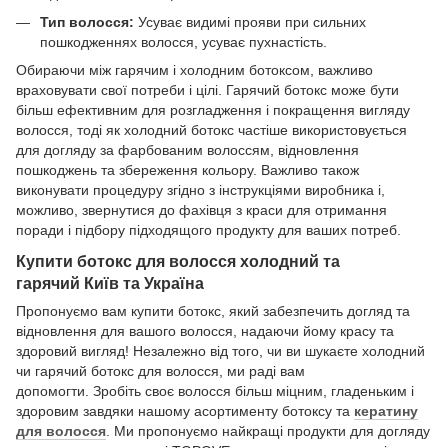
Тип волосся:
Усуває видимі прояви при сильних
пошкодженнях волосся, усуває пухнастість.
Обираючи між гарячим і холодним ботоксом, важливо
враховувати свої потреби і цілі. Гарячий ботокс може бути
більш ефективним для розгладження і покращення вигляду
волосся, тоді як холодний ботокс частіше використовується
для догляду за фарбованим волоссям, відновлення
пошкоджень та збереження кольору. Важливо також
виконувати процедуру згідно з інструкціями виробника і,
можливо, звернутися до фахівця з краси для отримання
поради і підбору підходящого продукту для ваших потреб.
Купити ботокс для волосся холодний та
гарячий Київ та Україна
Пропонуємо вам купити ботокс, який забезпечить догляд та
відновлення для вашого волосся, надаючи йому красу та
здоровий вигляд! Незалежно від того, чи ви шукаєте холодний
чи гарячий ботокс для волосся, ми раді вам
допомогти. Зробіть своє волосся більш міцним, гладеньким і
здоровим завдяки нашому асортименту ботоксу та
кератину
для волосся
. Ми пропонуємо найкращі продукти для догляду