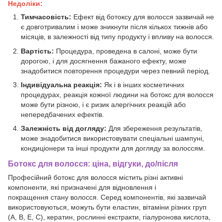
Недоліки:
Тимчасовість:
Ефект від ботоксу для волосся зазвичай не
є довготривалим і може зникнути після кількох тижнів або
місяців, в залежності від типу продукту і впливу на волосся.
Вартість:
Процедура, проведена в салоні, може бути
дорогою, і для досягнення бажаного ефекту, може
знадобитися повторення процедури через певний період.
Індивідуальна реакція:
Як і в інших косметичних
процедурах, реакція кожної людини на ботокс для волосся
може бути різною, і є ризик алергічних реакцій або
непередбачених ефектів.
Залежність від догляду:
Для збереження результатів,
може знадобитися використовувати спеціальні шампуні,
кондиціонери та інші продукти для догляду за волоссям.
Ботокс для волосся: ціна, відгуки, до/після
Професійний ботокс для волосся містить різні активні
компоненти, які призначені для відновлення і
покращення стану волосся. Серед компонентів, які зазвичай
використовуються, можуть бути еластин, вітаміни різних груп
(A, B, E, C), кератин, рослинні екстракти, гіалуронова кислота,