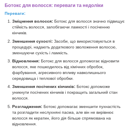
Ботокс для волосся: переваги та недоліки
Переваги:
Зміцнення волосся:
Ботокс для волосся значно підвищує
стійкість волосся, запобігаючи ламкості і посіченню
кінчиків.
Зменшення сухості:
Засоби, що використовуються в
процедурі, надають додаткового зволоження волоссю,
зменшуючи сухість і ламкість.
Відновлення:
Ботокс для волосся допомогає відновити
волосся, яке пошкодилось від хімічних обробок,
фарбування, агресивного впливу навколишнього
середовища і теплової обробки.
Зменшення посічених кінчиків:
Ботокс допоможе
уникнути посічених кінчиків і покращить загальний стан
волосся.
Розгладження:
Ботокс допомагає зменшити пухнастість
та розгладити неслухняні пасма, але він не вирівнює
волосся як кератин, його дія більше спрямована на
відновлення.