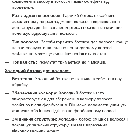
компонентів засобу в волосся і зміцнює ефект від
процедури.
Розгладження волосся:
Гарячий ботокс є особливо
ефективним для розгладження волосся і вирівнювання
його структури. Він запаює кортекс і посічені кінчики, що
полегшує відрощування волосся.
Тип волосся:
Засоби гарячого ботокса для волосся краще
не застосовувати на сильно пошкодженому волоссі,
оскільки це може ще сильніше погіршити їх стан.
Тривалість:
Результат тримається до 4 місяців.
Холодний ботокс для волосся:
Без тепла:
Холодний ботокс не включає в себе теплову
обробку.
Збереження кольору:
Холодний ботокс часто
використовується для збереження кольору волосся,
особливо після фарбування. Він може допомогти уникнути
жовтизни або інших відтінків на фарбованому волоссі.
Зміцнення структури:
Холодний ботокс зміцнює волосся і
покращує загальну структуру, він має виражений
відновлювальний ефект.