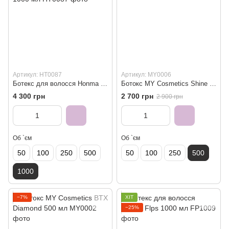
Артикул: HT0087
Артикул: MY0006
Ботекс для волосся Honma Tokyo H-Brush B.tox - Reconstructor Platinum 1000 мл
Ботокс MY Cosmetics Shine Botox 500 мл
4 300 грн
2 700 грн
2 900 грн
Об `єм
Об `єм
50
100
250
500
50
100
250
500
1000
−7%
ХІТ
−25%