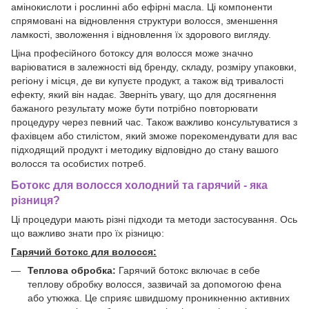
амінокислоти і рослинні або ефірні масла. Ці компоненти
спрямовані на відновлення структури волосся, зменшення
ламкості, зволоження і відновлення їх здорового вигляду.
Ціна професійного ботоксу для волосся може значно
варіюватися в залежності від бренду, складу, розміру упаковки,
регіону і місця, де ви купуєте продукт, а також від тривалості
ефекту, який він надає. Зверніть увагу, що для досягнення
бажаного результату може бути потрібно повторювати
процедуру через певний час. Також важливо консультуватися з
фахівцем або стилістом, який зможе порекомендувати для вас
підходящий продукт і методику відповідно до стану вашого
волосся та особистих потреб.
Ботокс для волосся холодний та гарячий - яка
різниця?
Ці процедури мають різні підходи та методи застосування. Ось
що важливо знати про їх різницю:
Гарячий ботокс для волосся:
Теплова обробка:
Гарячий ботокс включає в себе
теплову обробку волосся, зазвичай за допомогою фена
або утюжка. Це сприяє швидшому проникненню активних