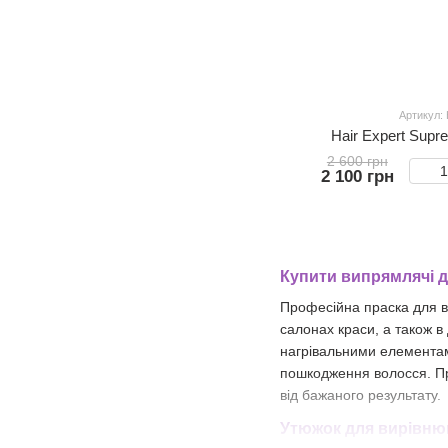
Артикул:
Hair Expert Sup
2 600 грн
2 100 грн
Купити випрямлячі д
Професійна праска для во
салонах краси, а також в
нагрівальними елементами
пошкодження волосся. Пр
від бажаного результату.
Утюжок для вирівнюв