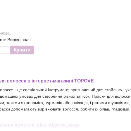
 HE0101
reme Вирівнювач
Купити
ля волосся в інтернет-магазині TOPOVE
лосся - це спеціальний інструмент, призначений для стайлінгу і ук
 домашніх умовах для створення різних зачісок. Праски для волосся 
, такими як кераміка, турмалін або іонізація, і різними функціями
аски допомагають вирівнювати волосся, робити їх більш гладкими, 
ання волосся: ціна, відгуки, види