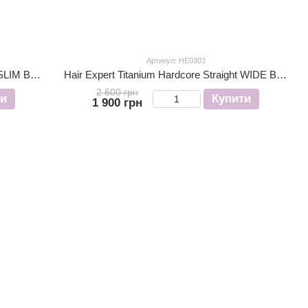
Артикул: HE0303
Hair Expert Titanium Hardcore Straight SLIM Вирівнювач тонкий
Hair Expert Titanium Hardcore Straight WIDE Вирівнювач широкий
2 600 грн
ти
Купити
1 900 грн