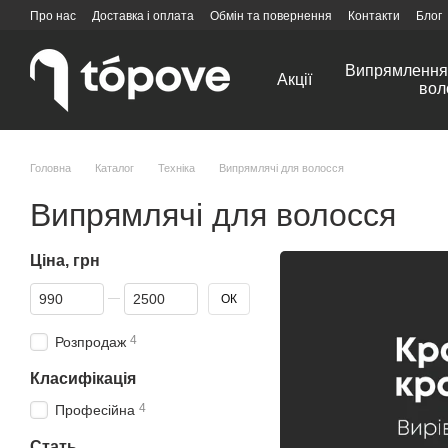
Перейти до основного контенту
Про нас
Доставка і оплата
Обмін та повернення
Контакти
Блог
Випрямлення 
Акції
вол
Головна
Каталог
Техніка
Випрямлячі для волосся
Випрямлячі для волосся
Ціна, грн
Від Ціна, грн
До Ціна, грн
ОК
4
Розпродаж
Класифікація
4
Професійна
Стать