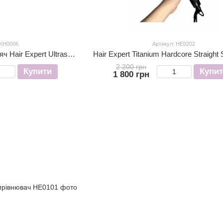
 KH0006
Артикул: HE0202
Інфрачервоний випрямляч Hair Expert Ultrasonic Infrared
2 200 грн
Купити
Купи
1 800 грн