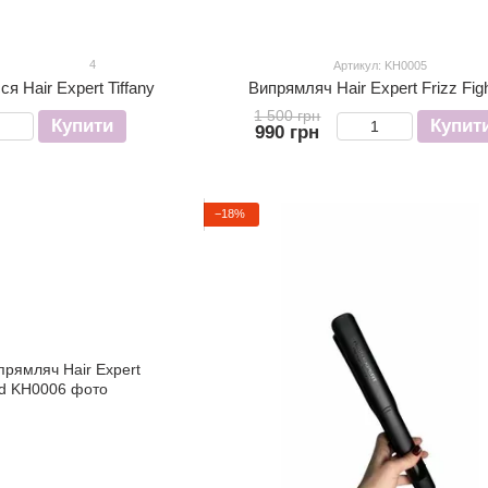
4
Артикул: KH0005
я Hair Expert Tiffany
Випрямляч Hair Expert Frizz Fig
1 500 грн
Купити
Купит
990 грн
−18%