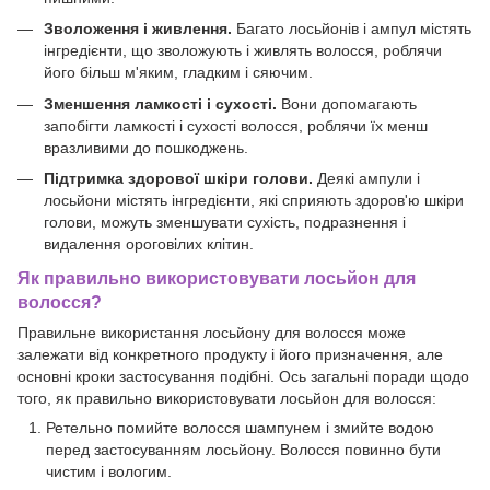
Зволоження і живлення.
Багато лосьйонів і ампул містять
інгредієнти, що зволожують і живлять волосся, роблячи
його більш м'яким, гладким і сяючим.
Зменшення ламкості і сухості.
Вони допомагають
запобігти ламкості і сухості волосся, роблячи їх менш
вразливими до пошкоджень.
Підтримка здорової шкіри голови.
Деякі ампули і
лосьйони містять інгредієнти, які сприяють здоров'ю шкіри
голови, можуть зменшувати сухість, подразнення і
видалення ороговілих клітин.
Як правильно використовувати лосьйон для
волосся?
Правильне використання лосьйону для волосся може
залежати від конкретного продукту і його призначення, але
основні кроки застосування подібні. Ось загальні поради щодо
того, як правильно використовувати лосьйон для волосся:
Ретельно помийте волосся шампунем і змийте водою
перед застосуванням лосьйону. Волосся повинно бути
чистим і вологим.