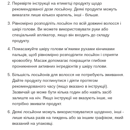
Перевірте інструкції на етикетці продукту щодо
рекомендованої дози лосьйону. Деякі продукти можуть
вимагати лише кількох крапель, інші - більше.
Рівномірно розподіліть лосьйон по всій довжині волосся і
шкірі голови. Ви можете використовувати руки або
спеціальний аплікатор, якщо він входить до складу
продукту.
Помасажуйте шкіру голови м'якими рухами кінчиками
пальців, щоб рівномірно розподілити лосьйон і сприяти
кровообігу. Масаж допомагає покращити глибоке
проникнення активних інгредієнтів у шкіру голови.
Більшість лосьйонів для волосся не потребують змивання.
Дайте продукту поглинутися і діяти протягом
рекомендованого часу (якщо вказано в інструкції).
Зазвичай це може бути кілька годин або навіть засіб
залиште на ніч. Якщо інструкції не вказують інше, не
потрібно змивати продукт.
Деякі лосьйони можуть використовуватися щоденно, інші -
лише кілька разів на тиждень або за іншим графіком, який
вказаний на упаковці.