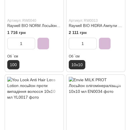
Артикул: RW0040
Артикул: RW0013
Raywell BIO NORM Лосьйон нормалізуючий 100 мл
Raywell BIO HIDRA Ампули реконструкції 10 ампул в одній пачці
1 716 грн
2 111 грн
Об `єм
Об `єм
100
10х10