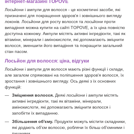
інтернет-магазині TOPOVE
Лосьйони і ампули для волосся - це косметичні засоби, які
призначені для покращення здоров'я і зовнішнього вигляду
локонів. Лосьйони для росту волосся та лосьйони проти
випадіння можна купити на сайті TOPOVE, а їх ціна повністю
доступна кожному. Ампули містять активні інгредієнти, такі як
вітаміни, мінерали і амінокислоти, які допомагають зміцнити
волосся, зменшити його випадіння та покращити загальний
стан пасом.
Лосьйон для волосся: ціна, відгуки
Лосьйони і ампули для волосся мають різні функції і склади,
але загалом спрямовані на поліпшення здоров'я волосся, їх
зростання і зовнішнього вигляду. Ось деякі з їх основних
функцій:
Зміцнення волосся.
Деякі лосьйони і ампули містять
активні інгредієнти, такі як вітаміни, мінерали,
амінокислоти, які допомагають зміцнити волосся і
запобігти їх випаданню.
Збільшення об'єму.
Продукти можуть містити складники,
які додають об'єм волоссю, роблячи їх більш об'ємними і
пишними.