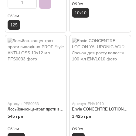
Об `єм
10x10
Об `єм
125
Артикул: PFS0033
Артикул: ENV1010
Лосьйон-концентрат проти випадіння PROFIStyle ANTI-LOSS 10х12 мл
Envie CONCENTRE LOTION YALURONIC ACID Лосьон для росту волосся 100 мл
545 грн
1 425 грн
Об `єм
Об `єм