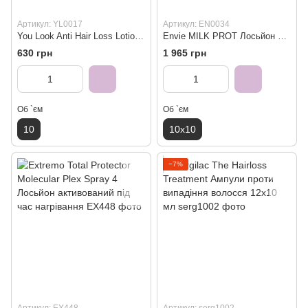
Артикул: YL0017
Артикул: EN0034
You Look Anti Hair Loss Lotion лосьйон проти випадіння волосся 10x10 мл
Envie MILK PROT Лосьйон олігомінералізація 10x10 мл
630 грн
1 965 грн
Об `єм
Об `єм
10
10x10
−7%