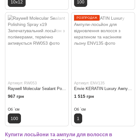
10x12
100
РОЗПРОДАЖ
Артикул: RW053
Артикул: ENV135
Raywell Molecular Sealant Polishing Spray x19 Запечатувальний лосьйон з полімерами, термічно активується
Envie KERATIN Luxury Ампули-лосьйон для відновлення волосся з кератином та насінням льону
967 грн
1 515 грн
Об `єм
Об `єм
100
1
Купити лосьйони та ампули для волосся в