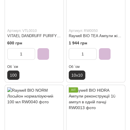
Артикул: VTL0010
Артикул: RW0050
VITAEL DANDRUFF PURIFYING LOTION Лосьон очищаючий проти лупи 100 мл
Raywell BIO TEA Ампули жіночі проти випадання волосся 10x10 мл
600 грн
1 944 грн
Об `єм
Об `єм
100
10х10
ХІТ