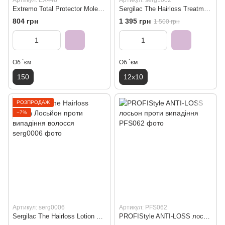
Артикул: EX448
Артикул: serg1002
Extremo Total Protector Molecular Plex Spray 4 Лосьйон активований під час нагрівання
Sergilac The Hairloss Treatment Ампули проти випадіння волосся 12х10 мл
804 грн
1 395 грн
1 500 грн
Об `єм
Об `єм
150
12x10
РОЗПРОДАЖ
−7%
Артикул: serg0006
Артикул: PFS062
Sergilac The Hairloss Lotion Лосьйон проти випадіння волосся
PROFIStyle ANTI-LOSS лосьон проти випадіння