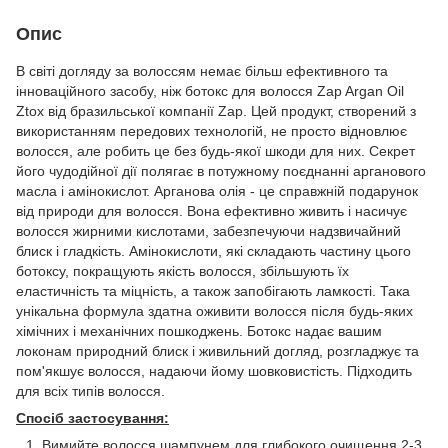
Опис
В світі догляду за волоссям немає більш ефективного та
інноваційного засобу, ніж ботокс для волосся Zap Argan Oil
Ztox від бразильської компанії Zap. Цей продукт, створений з
використанням передових технологій, не просто відновлює
волосся, але робить це без будь-якої шкоди для них. Секрет
його чудодійної дії полягає в потужному поєднанні арганового
масла і амінокислот. Арганова олія - це справжній подарунок
від природи для волосся. Вона ефективно живить і насичує
волосся жирними кислотами, забезпечуючи надзвичайний
блиск і гладкість. Амінокислоти, які складають частину цього
ботоксу, покращують якість волосся, збільшують їх
еластичність та міцність, а також запобігають ламкості. Така
унікальна формула здатна оживити волосся після будь-яких
хімічних і механічних пошкоджень. Ботокс надає вашим
локонам природний блиск і живильний догляд, розгладжує та
пом'якшує волосся, надаючи йому шовковистість. Підходить
для всіх типів волосся.
Спосіб застосування:
Вимийте волосся шампунем для глибокого очищення 2-3