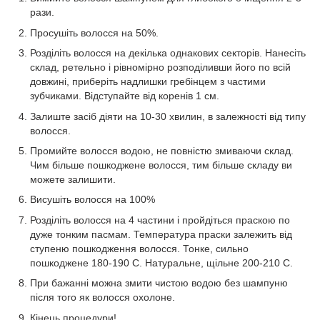
рази.
Просушіть волосся на 50%.
Розділіть волосся на декілька однакових секторів. Нанесіть
склад, ретельно і рівномірно розподіливши його по всій
довжині, приберіть надлишки гребінцем з частими
зубчиками. Відступайте від коренів 1 см.
Залиште засіб діяти на 10-30 хвилин, в залежності від типу
волосся.
Промийте волосся водою, не повністю змиваючи склад.
Чим більше пошкоджене волосся, тим більше складу ви
можете залишити.
Висушіть волосся на 100%
Розділіть волосся на 4 частини і пройдіться праскою по
дуже тонким пасмам. Температура праски залежить від
ступеню пошкодження волосся. Тонке, сильно
пошкоджене 180-190 С. Натуральне, щільне 200-210 С.
При бажанні можна змити чистою водою без шампуню
після того як волосся охолоне.
Кінець процедури!