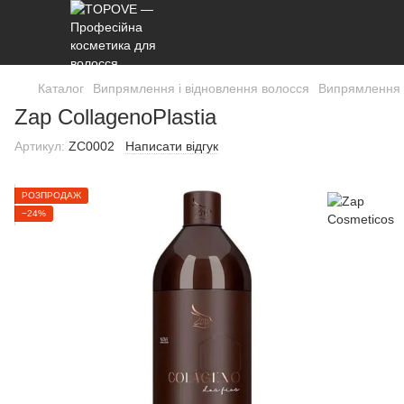
Каталог
Випрямлення і відновлення волосся
Випрямлення і
Zap CollagenoPlastia
Артикул:
ZC0002
Написати відгук
РОЗПРОДАЖ
−24%