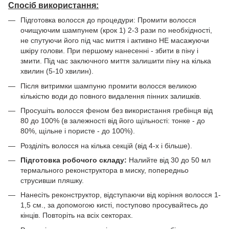
Спосіб використання:
Підготовка волосся до процедури: Промити волосся
очищуючим шампунем (крок 1) 2-3 рази по необхідності,
не спутуючи його під час миття і активно НЕ масажуючи
шкіру голови. При першому нанесенні - збити в піну і
змити. Під час заключного миття залишити піну на кілька
хвилин (5-10 хвилин).
Після витримки шампуню промити волосся великою
кількістю води до повного видалення пінних залишків.
Просушіть волосся феном без використання гребінця від
80 до 100% (в залежності від його щільності: тонке - до
80%, щільне і пористе - до 100%).
Розділіть волосся на кілька секцій (від 4-х і більше).
Підготовка робочого складу:
Налийте від 30 до 50 мл
термального реконструктора в миску, попередньо
струсивши пляшку.
Нанесіть реконструктор, відступаючи від коріння волосся 1-
1,5 см., за допомогою кисті, поступово просувайтесь до
кінців. Повторіть на всіх секторах.