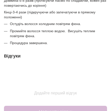
Довжина-5-8 разів (прочісуючи пасмо по спадаючій, кожен раз
повертаючись до коріння)
Кінці-3-4 рази (підкручуючи або запечатуючи в прямому
положенні)
Остудіть волосся холодним повітрям фена.
Промийте волосся теплою водою. Висушіть теплим
повітрям фена.
Процедура завершена.
Відгуки
Додайте перший відгук