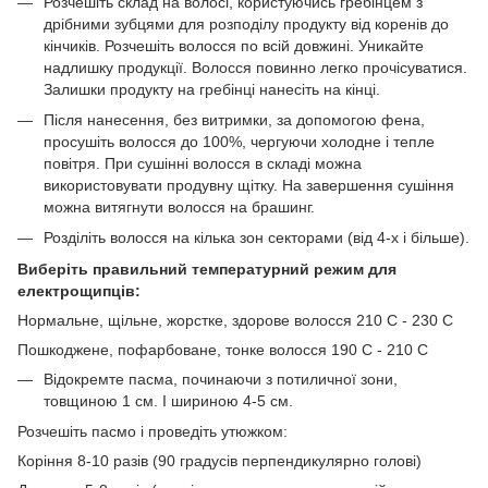
Розчешіть склад на волосі, користуючись гребінцем з
дрібними зубцями для розподілу продукту від коренів до
кінчиків. Розчешіть волосся по всій довжині. Уникайте
надлишку продукції. Волосся повинно легко прочісуватися.
Залишки продукту на гребінці нанесіть на кінці.
Після нанесення, без витримки, за допомогою фена,
просушіть волосся до 100%, чергуючи холодне і тепле
повітря. При сушінні волосся в складі можна
використовувати продувну щітку. На завершення сушіння
можна витягнути волосся на брашинг.
Розділіть волосся на кілька зон секторами (від 4-х і більше).
Виберіть правильний температурний режим для
електрощипців:
Нормальне, щільне, жорстке, здорове волосся 210 С - 230 С
Пошкоджене, пофарбоване, тонке волосся 190 С - 210 С
Відокремте пасма, починаючи з потиличної зони,
товщиною 1 см. І шириною 4-5 см.
Розчешіть пасмо і проведіть утюжком:
Коріння 8-10 разів (90 градусів перпендикулярно голові)