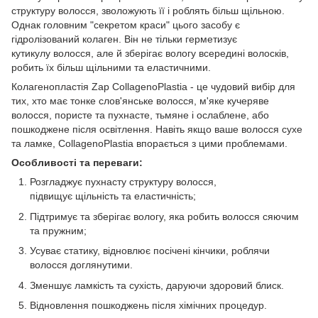
структуру волосся, зволожують її і роблять більш щільною.
Однак головним "секретом краси" цього засобу є
гідролізований колаген. Він не тільки герметизує
кутикулу волосся, але й зберігає вологу всередині волосків,
робить їх більш щільними та еластичними.
Колагенопластія Zap CollagenoPlastia - це чудовий вибір для
тих, хто має тонке слов'янське волосся, м'яке кучеряве
волосся, пористе та пухнасте, тьмяне і ослаблене, або
пошкоджене після освітлення. Навіть якщо ваше волосся сухе
та ламке, CollagenoPlastia впорається з цими проблемами.
Особливості та переваги:
Розгладжує пухнасту структуру волосся,
підвищує щільність та еластичність;
Підтримує та зберігає вологу, яка робить волосся сяючим
та пружним;
Усуває статику, відновлює посічені кінчики, роблячи
волосся доглянутими.
Зменшує ламкість та сухість, даруючи здоровий блиск.
Відновлення пошкоджень після хімічних процедур.