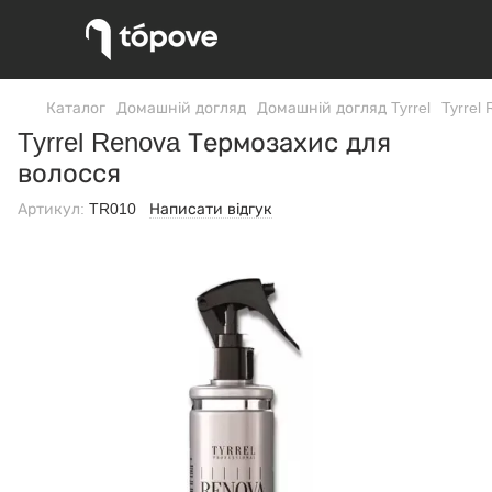
Каталог
Домашній догляд
Домашній догляд Tyrrel
Tyrrel
Tyrrel Renova Термозахис для
волосся
Артикул:
TR010
Написати відгук