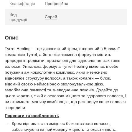
Класифікація
Професійна
Вид
Спрей
продукції
Опис
Tyrrel Healing — це дивовижний крем, створений в Бразилії
компанією Tyrrel, а його ексклюзивна формула містить
природні інгредієнти, призначені для відновлення всіх типів
волосся. Унікальна формула Tyrrel Healing включає в себе
потужний амінокислотний комплекс, який інтенсивно
відновлює структуру волосся, а також колаген — білок,
відомий своєю неймовірною зволожувальною дією,
запобігаючи ламкості та зневодненню локонів. Додайте до
цього кератин, який є основою міцного та здорового волосся, і
ви отримаєте магічну комбінацію, що регенерує ваше волосся
зсередини.
Переваги та особливості:
Крем відновлює та зміцнює білкові зв'язки волосся,
забезпечуючи їм неймовірну міцність та еластичність.