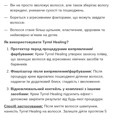
Він не просто зволожує волосся, але також зберігає вологу
всередині, уникаючи сухості та пошкоджень.
Бореться з агресивними факторами, що можуть завдати
волоссю.
Волосся стане більш щільним, еластичним, здоровим та
неймовірно м'яким на дотик.
Як використовувати Tyrrel Healing?
Протектор перед процедурами випрямлення/
фарбування:
Крем Tyrrel Healing утворює захисну плівку,
що захищає волосся від агресивних хімічних засобів та
барвників.
Фіналізатор після випрямлення/фарбування:
Після
процедур крем відновлює пошкоджені ділянки волосся,
надаючи їм додатковий блиск, гладкість і зволоження.
Відновлювальний коктейль у комплексі з іншими
засобами:
Крем Tyrrel Healing підсилить ефект і
допоможе закріпити результат від будь-якої процедури.
Спосіб застосування:
Після миття волосся шампунем,
нанесіть Tyrrel Healing на волосся. Залиште діяти протягом 5