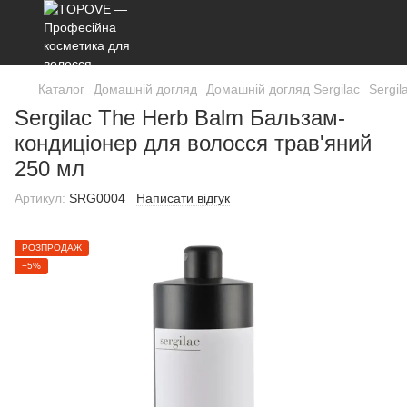
Каталог
Домашній догляд
Домашній догляд Sergilac
Sergi
Sergilac The Herb Balm Бальзам-
кондиціонер для волосся трав'яний
250 мл
Артикул:
SRG0004
Написати відгук
РОЗПРОДАЖ
−5%