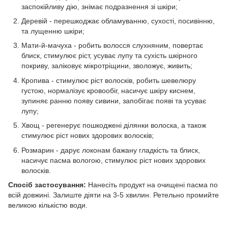
заспокійливу дію, знімає подразнення зі шкіри;
Деревій - перешкоджає обламуванню, сухості, посивінню,
та лущенню шкіри;
Мати-й-мачуха - робить волосся слухняним, повертає
блиск, стимулює ріст, усуває лупу та сухість шкірного
покриву, заліковує мікротріщини, зволожує, живить;
Кропива - стимулює ріст волосків, робить шевелюру
густою, нормалізує кровообіг, насичує шкіру киснем,
зупиняє ранню появу сивини, запобігає появі та усуває
лупу;
Хвощ - регенерує пошкоджені ділянки волоска, а також
стимулює ріст нових здорових волосків;
Розмарин - дарує локонам бажану гладкість та блиск,
насичує пасма вологою, стимулює ріст нових здорових
волосків.
Спосіб застосування:
Нанесіть продукт на очищені пасма по
всій довжині. Залиште діяти на 3-5 хвилин. Ретельно промийте
великою кількістю води.