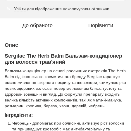
Увійти
для відображення накопичувальної знижки
%
До обраного
Порівняти
Опис
Sergilac The Herb Balm Бальзам-кондиціонер
для волосся трав'яний
Бальзам-кондиціонер на основі рослинних екстрактів The Herb
Balm від іспанського косметичного бренду Sergilac гарантує
якісне живлення шкірного покриву та шевелюри, стимулює ріст
нових здорових волосків, повертає локонам блиск, густоту та
здоровий зовнішній вигляд. До формули препарату входить
велика кількість активних компонентів, такі як мати-й-мачуха,
розмарин, кропива, береза, хвощ, деревій, чебрець.
Інгредієнти:
Чебрець - допомагає при облисінні, активізує ріст волосків
та пришвидшує кровообіг, має антибактеріальну та