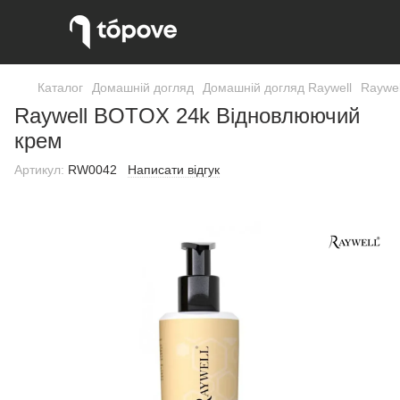
Каталог
Домашній догляд
Домашній догляд Raywell
Raywe
Raywell BOTOX 24k Відновлюючий
крем
Артикул:
RW0042
Написати відгук