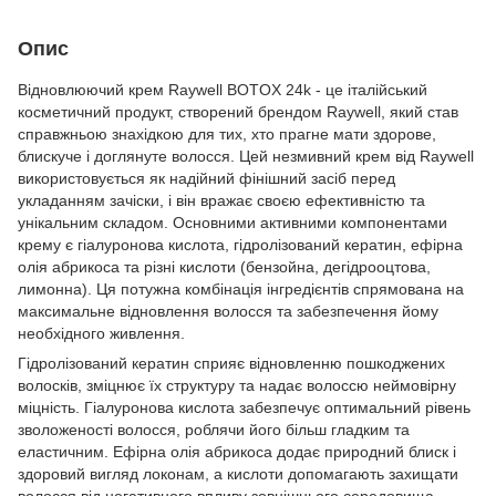
Опис
Відновлюючий крем Raywell BOTOX 24k - це італійський
косметичний продукт, створений брендом Raywell, який став
справжньою знахідкою для тих, хто прагне мати здорове,
блискуче і доглянуте волосся. Цей незмивний крем від Raywell
використовується як надійний фінішний засіб перед
укладанням зачіски, і він вражає своєю ефективністю та
унікальним складом. Основними активними компонентами
крему є гіалуронова кислота, гідролізований кератин, ефірна
олія абрикоса та різні кислоти (бензойна, дегідрооцтова,
лимонна). Ця потужна комбінація інгредієнтів спрямована на
максимальне відновлення волосся та забезпечення йому
необхідного живлення.
Гідролізований кератин сприяє відновленню пошкоджених
волосків, зміцнює їх структуру та надає волоссю неймовірну
міцність. Гіалуронова кислота забезпечує оптимальний рівень
зволоженості волосся, роблячи його більш гладким та
еластичним. Ефірна олія абрикоса додає природний блиск і
здоровий вигляд локонам, а кислоти допомагають захищати