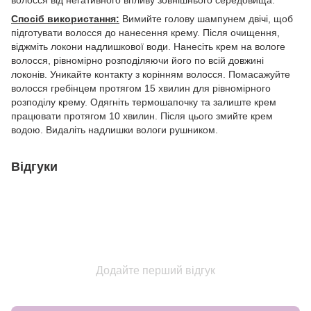
волосся від негативного впливу зовнішнього середовища.
Спосіб використання:
Вимийте голову шампунем двічі, щоб
підготувати волосся до нанесення крему. Після очищення,
віджміть локони надлишкової води. Нанесіть крем на вологе
волосся, рівномірно розподіляючи його по всій довжині
локонів. Уникайте контакту з корінням волосся. Помасажуйте
волосся гребінцем протягом 15 хвилин для рівномірного
розподілу крему. Одягніть термошапочку та залиште крем
працювати протягом 10 хвилин. Після цього змийте крем
водою. Видаліть надлишки вологи рушником.
Відгуки
Додайте перший відгук