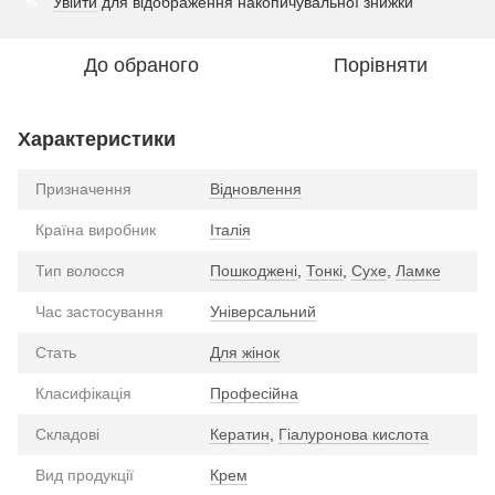
Увійти
для відображення накопичувальної знижки
%
До обраного
Порівняти
Характеристики
Призначення
Відновлення
Країна виробник
Італія
Тип волосся
Пошкоджені
,
Тонкі
,
Сухе
,
Ламке
Час застосування
Універсальний
Стать
Для жінок
Класифікація
Професійна
Складові
Кератин
,
Гіалуронова кислота
Вид продукції
Крем