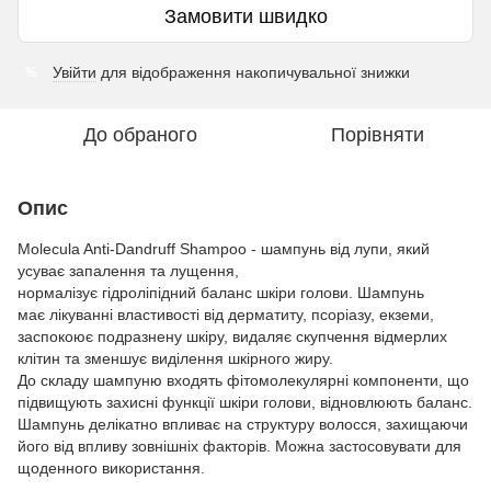
Замовити швидко
Увійти
для відображення накопичувальної знижки
%
До обраного
Порівняти
Опис
Molecula Anti-Dandruff Shampoo - шампунь від лупи, який
усуває запалення та лущення,
нормалізує гідроліпідний баланс шкіри голови. Шампунь
має лікуванні властивості від дерматиту, псоріазу, екземи,
заспокоює подразнену шкіру, видаляє скупчення відмерлих
клітин та зменшує виділення шкірного жиру.
До складу шампуню входять фітомолекулярні компоненти, що
підвищують захисні функції шкіри голови, відновлюють баланс.
Шампунь делікатно впливає на структуру волосся, захищаючи
його від впливу зовнішніх факторів. Можна застосовувати для
щоденного використання.