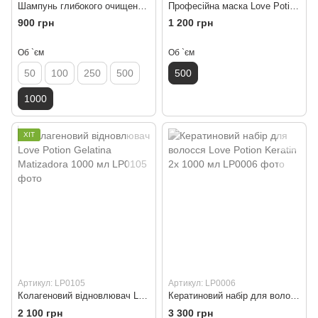
Шампунь глибокого очищення Love Potion Deep Cleansing 1000 мл
Професійна маска Love Potion Espanhola 500 мл
900 грн
1 200 грн
Об `єм
Об `єм
50
100
250
500
500
1000
ХІТ
Артикул: LP0105
Артикул: LP0006
Колагеновий відновлювач Love Potion Gelatina Matizadora 1000 мл
Кератиновий набір для волосся Love Potion Keratin 2x 1000 мл
2 100 грн
3 300 грн