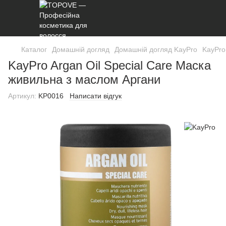
Каталог
Домашній догляд
Домашній догляд KayPro
KayPro
KayPro Argan Oil Special Care Маска
живильна з маслом Аргани
Артикул:
KP0016
Написати відгук