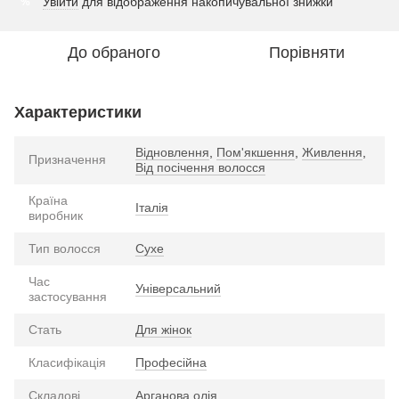
Увійти
для відображення накопичувальної знижки
%
До обраного
Порівняти
Характеристики
Відновлення
,
Пом'якшення
,
Живлення
,
Призначення
Від посічення волосся
Країна
Італія
виробник
Тип волосся
Сухе
Час
Універсальний
застосування
Стать
Для жінок
Класифікація
Професійна
Складові
Арганова олія