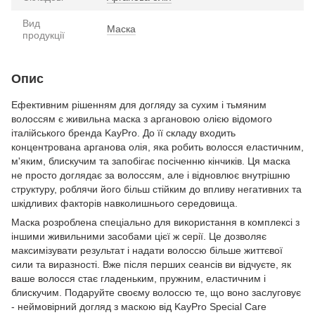
Вид
Маска
продукції
Опис
Ефективним рішенням для догляду за сухим і тьмяним
волоссям є живильна маска з аргановою олією відомого
італійського бренда KayPro. До її складу входить
концентрована арганова олія, яка робить волосся еластичним,
м'яким, блискучим та запобігає посіченню кінчиків. Ця маска
не просто доглядає за волоссям, але і відновлює внутрішню
структуру, роблячи його більш стійким до впливу негативних та
шкідливих факторів навколишнього середовища.
Маска розроблена спеціально для використання в комплексі з
іншими живильними засобами цієї ж серії. Це дозволяє
максимізувати результат і надати волоссю більше життєвої
сили та виразності. Вже після перших сеансів ви відчуєте, як
ваше волосся стає гладеньким, пружним, еластичним і
блискучим. Подаруйте своєму волоссю те, що воно заслуговує
- неймовірний догляд з маскою від KayPro Special Care