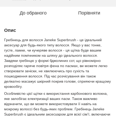
До обраного
Порівняти
Опис
Гребінець для волосся Janeke Superbrush - це ідеальний
аксесуар для будь-якого типу волосся. Якщо у вас тонке,
густе, ламке, чи кучеряве волосся - ця щітка буде вашим
надійним помічником на шляху до ідеального волосся.
Завдяки гребінцю у формі бджолиних сот, що рівномірно
розподіляє гаряче повітря фена по пасмах, ви можете легко
створювати зачіски, не хвилюючись про сухість та
пошкодження волосся. Під час розчісування він також
делікатно масажує шкірний покрив голови, сприяючи кращому
кровообігу.
Особливістю цієї щітки є використання карбонового волокна,
яке запобігає електризації ваших пасм. Також важливо
відзначити, що ви можете використовувати її навіть на
мокрому волоссі без будь-яких проблем. Гребінець Janeke
Superbrush є ідеальним аксесуаром для всієї сім'ї, включаючи