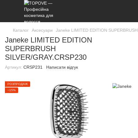
Каталог
Аксесуари
Janeke LIMITED EDITION SUPERBRUSH
Janeke LIMITED EDITION
SUPERBRUSH
SILVER/GRAY.CRSP230
Артикул:
CRSP231
Написати відгук
РОЗПРОДАЖ
−15%