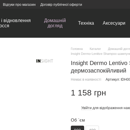
Відгуки про магазин
Договір публічної оферти
і відновлення
Домашній
Техніка
Аксесуари
осся
догляд
Головна
Каталог
Домашній догл
Insight Dermo-Lenitive Shampoo шампун
Insight Dermo Lenti
дермозаспокійливий
Немає в наявності
Артикул: IDH0
1 158 грн
Увійти
для відображення нак
%
Об `єм