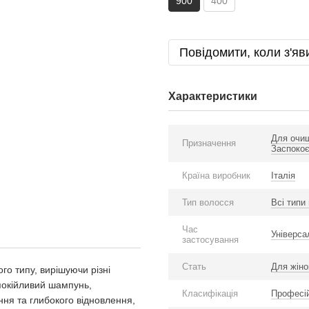
900
400
Повідомити, коли з'яв
Характеристики
Для очи
Призначення
Заспоко
Країна виробник
Італія
Тип волосся
Всі типи
Час
Універса
застосування
Стать
Для жіно
го типу, вирішуючи різні
покійливий шампунь,
Класифікація
Професі
я та глибокого відновлення,