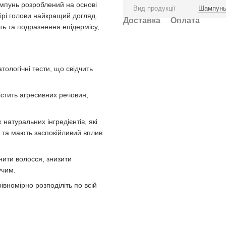
ампунь розроблений на основі
Вид продукції
Шампун
ірі голови найкращий догляд.
Доставка
Оплата
ть та подразнення епідермісу,
.
ологічні тести, що свідчить
стить агресивних речовин,
натуральних інгредієнтів, які
 та мають заспокійливий вплив
нити волосся, знизити
учим.
івномірно розподіліть по всій