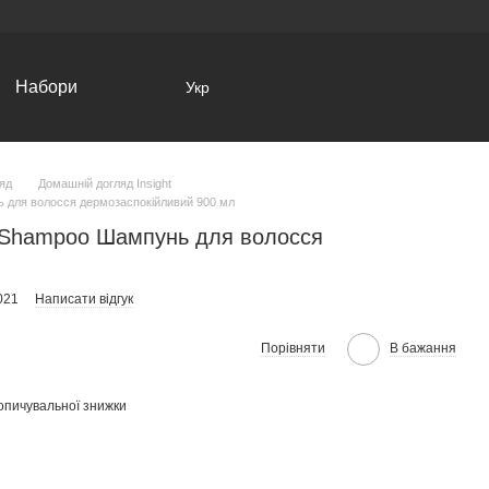
Набори
Укр
яд
Домашній догляд Insight
ь для волосся дермозаспокійливий 900 мл
vo Shampoo Шампунь для волосся
021
Написати відгук
Порівняти
В бажання
опичувальної знижки