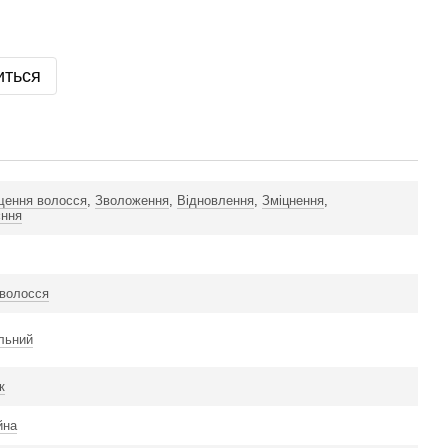
иться
щення волосся
,
Зволоження
,
Відновлення
,
Зміцнення
,
єння
 волосся
льний
к
йна