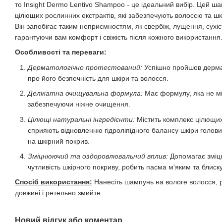
то Insight Dermo Lentivo Shampoo - це ідеальний вибір. Цей ш
цілющих рослинних екстрактів, які забезпечують волоссю та шк
Він запобігає таким неприємностям, як свербіж, лущення, сухіс
гарантуючи вам комфорт і свіжість після кожного використання
Особливості та переваги:
Дерматологічно протестований:
Успішно пройшов дермат
про його безпечність для шкіри та волосся.
Делікатна очищувальна формула:
Має формулу, яка не мі
забезпечуючи ніжне очищення.
Цілющі натуральні інгредієнти:
Містить комплекс цілющих 
сприяють відновленню гідроліпідного балансу шкіри голови
на шкірний покрив.
Зміцнюючий та оздоровлювальний вплив:
Допомагає зміц
чутливість шкірного покриву, робить пасма м'яким та блиск
Спосіб використання:
Нанесіть шампунь на вологе волосся, р
довжині і ретельно змийте.
Новий відгук або коментар