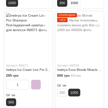
1000
300
1000
РОЗПРОДАЖ
−31%
Артикул: IN0071
Артикул: IN0056
Inebrya Ice Cream Liss Pro Shampoo Розгладжуючий шампунь для волосся
Inebrya Esse Blonde Miracle Nectar Інтенсивна поживна маска для блонду 1000 мл
295 грн
600 грн
872 грн
Об `єм
250
1000
Об `єм
300