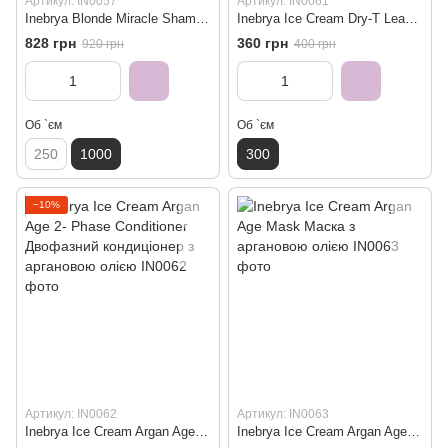
Артикул: IN0057
Артикул: IN0061
Inebrya Blonde Miracle Shampoo Хелатуючий шампунь для блонду 1000 мл
Inebrya Ice Cream Dry-T Leave-In Conditioner Кондиціонер незмивний 300 мл
828 грн
360 грн
920 грн
400 грн
Об `єм
Об `єм
250
1000
300
−10%
Артикул: IN0062
Артикул: IN0063
Inebrya Ice Cream Argan Age 2- Phase Conditioner Двофазний кондиціонер з аргановою олією
Inebrya Ice Cream Argan Age Mask Маска з аргановою олією