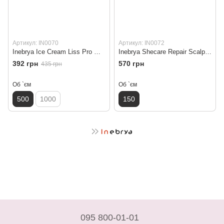
Артикул: IN0070
Артикул: IN0072
Inebrya Ice Cream Liss Pro Mask Розгладжуюча маска для волосся
Inebrya Shecare Repair Scalp Treatment Скраб для очищення шкіри голови
392 грн
570 грн
435 грн
Об `єм
Об `єм
500
1000
150
095 800-01-01