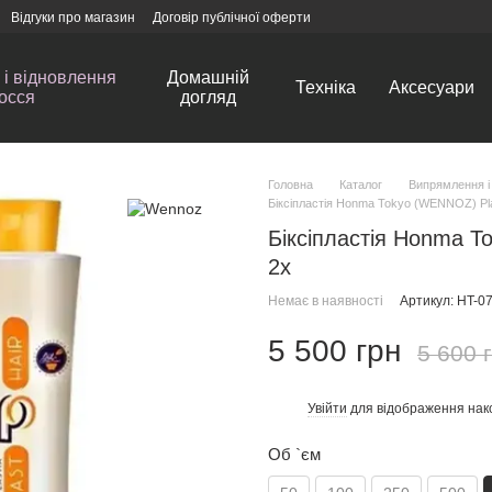
Відгуки про магазин
Договір публічної оферти
і відновлення
Домашній
Техніка
Аксесуари
осся
догляд
Головна
Каталог
Випрямлення і
Біксіпластія Honma Tokyo (WENNOZ) Plas
Біксіпластія Honma To
2x
Немає в наявності
Артикул: HT-0
5 500 грн
5 600 
Увійти
для відображення нак
%
Об `єм