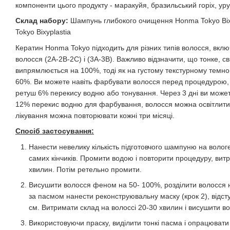
компоненти цього продукту - маракуйя, бразильський горіх, урук
Склад набору:
Шампунь глибокого очищення Honma Tokyo Bixyp
Tokyo Bixyplastia
Кератин Honma Tokyo підходить для різних типів волосся, вклю
волосся (2A-2B-2C) і (3A-3B). Важливо відзначити, що тонке, с
випрямлюється на 100%, тоді як на густому текстурному темно
60%. Ви можете навіть фарбувати волосся перед процедурою, 
ретуш 6% перекису водню або тонування. Через 3 дні ви може
12% перекис водню для фарбування, волосся можна освітлити н
лікування можна повторювати кожні три місяці.
Спосіб застосування:
Нанести невелику кількість підготовчого шампуню на волог
самих кінчиків. Промити водою і повторити процедуру, витр
хвилин. Потім ретельно промити.
Висушити волосся феном на 50- 100%, розділити волосся на
за пасмом нанести реконструювальну маску (крок 2), відсту
см. Витримати склад на волоссі 20-30 хвилин і висушити 
Використовуючи праску, виділити тонкі пасма і опрацювати