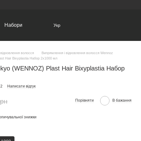
Набори
Укр
 відновлення волосся
Випрямлення і відновлення волосся Wennoz
t Hair Bixyplastia Набор 2x1000 мл
kyo (WENNOZ) Plast Hair Bixyplastia Набор
72
Написати відгук
грн
Порівняти
В бажання
опичувальної знижки