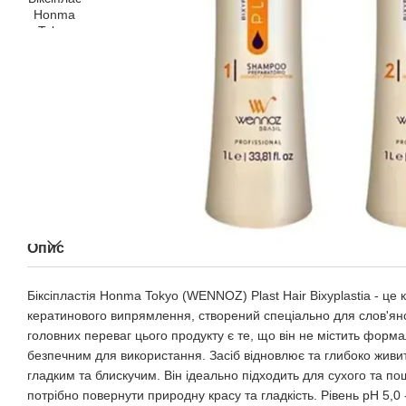
Опис
Біксіпластія Honma Tokyo (WENNOZ) Plast Hair Bixyplastia - це
кератинового випрямлення, створений спеціально для слов'янс
головних переваг цього продукту є те, що він не містить форма
безпечним для використання. Засіб відновлює та глибоко живи
гладким та блискучим. Він ідеально підходить для сухого та п
потрібно повернути природну красу та гладкість. Рівень pH 5,0 -