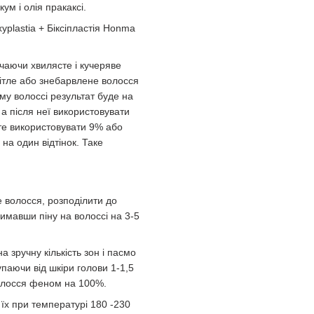
ум і олія пракаксі.
lastia + Біксіпластія Honma
чаючи хвилясте і кучеряве
вітле або знебарвлене волосся
му волоссі результат буде на
а після неї використовувати
те використовувати 9% або
а один відтінок. Таке
е волосся, розподілити до
имавши піну на волоссі на 3-5
 зручну кількість зон і пасмо
паючи від шкіри голови 1-1,5
волосся феном на 100%.
 їх при температурі 180 -230