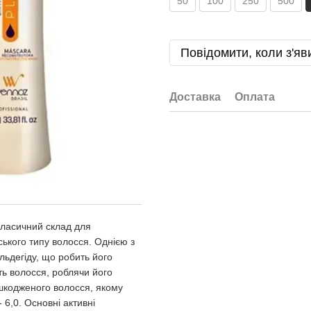
50
100
250
500
Повідомити, коли з'яв
Доставка
Оплата
 класичний склад для
ького типу волосся. Однією з
льдегіду, що робить його
ть волосся, роблячи його
ошкодженого волосся, якому
 6,0. Основні активні