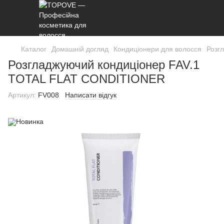
Каталог
Домашній догляд
Кондиціонери для волосся
Розг
Розгладжуючий кондиціонер FAV.1
TOTAL FLAT CONDITIONER
Артикул:
FV008
Написати відгук