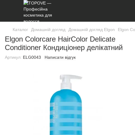
Каталог
Домашній догляд
Домашній догляд Elgon
Elgon Co
Elgon Colorcare HairColor Delicate
Conditioner Кондиціонер делікатний
Артикул:
ELG0043
Написати відгук