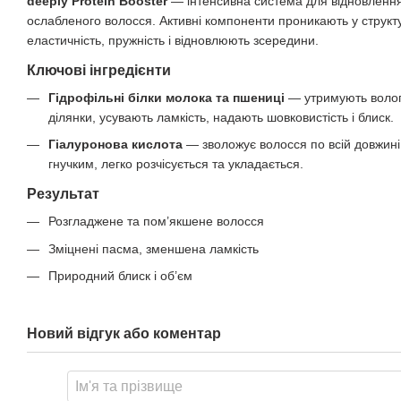
deeply Protein Booster
— інтенсивна система для відновленн
ослабленого волосся. Активні компоненти проникають у структу
еластичність, пружність і відновлюють зсередини.
Ключові інгредієнти
Гідрофільні білки молока та пшениці
— утримують волог
ділянки, усувають ламкість, надають шовковистість і блиск.
Гіалуронова кислота
— зволожує волосся по всій довжині
гнучким, легко розчісується та укладається.
Результат
Розгладжене та пом’якшене волосся
Зміцнені пасма, зменшена ламкість
Природний блиск і об’єм
Новий відгук або коментар