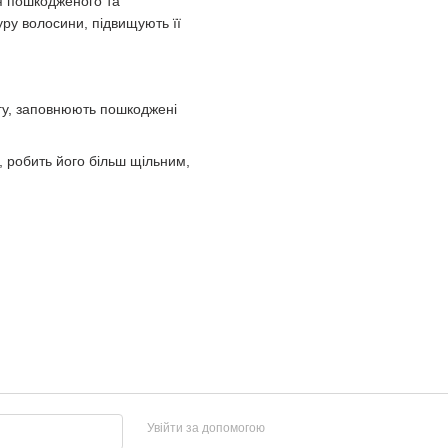
я пошкодженого та
ру волосини, підвищують її
у, заповнюють пошкоджені
, робить його більш щільним,
Увійти за допомогою