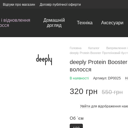
Відгуки про магазин
Договір публічної оферти
і відновлення
Домашній
Техніка
Аксесуари
осся
догляд
Головна
Каталог
Випрямлення і
deeply Protein Booster Протеїновий бус
deeply Protein Booste
волосся
В наявності
Артикул: DP0025
Н
320 грн
550 грн
Увійти
для відображення нак
%
Об `єм