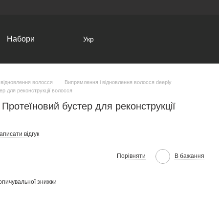
Набори
Укр
 відновлення волосся
Випрямлення і відновлення волосся deeply
тер для реконструкції волосся
r Протеїновий бустер для реконструкції
аписати відгук
Порівняти
В бажання
опичувальної знижки