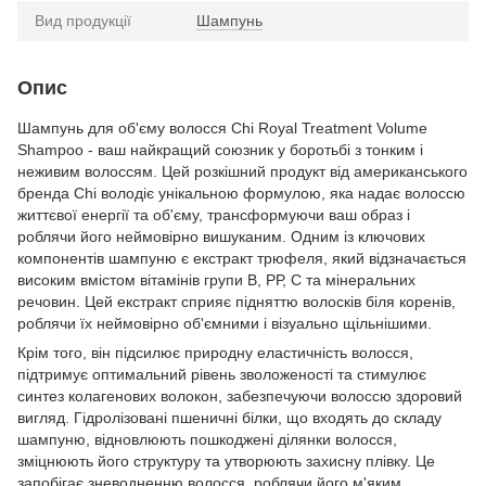
Вид продукції
Шампунь
Опис
Шампунь для об'єму волосся Chi Royal Treatment Volume
Shampoo - ваш найкращий союзник у боротьбі з тонким і
неживим волоссям. Цей розкішний продукт від американського
бренда Chi володіє унікальною формулою, яка надає волоссю
життєвої енергії та об'єму, трансформуючи ваш образ і
роблячи його неймовірно вишуканим. Одним із ключових
компонентів шампуню є екстракт трюфеля, який відзначається
високим вмістом вітамінів групи В, РР, С та мінеральних
речовин. Цей екстракт сприяє підняттю волосків біля коренів,
роблячи їх неймовірно об'ємними і візуально щільнішими.
Крім того, він підсилює природну еластичність волосся,
підтримує оптимальний рівень зволоженості та стимулює
синтез колагенових волокон, забезпечуючи волоссю здоровий
вигляд. Гідролізовані пшеничні білки, що входять до складу
шампуню, відновлюють пошкоджені ділянки волосся,
зміцнюють його структуру та утворюють захисну плівку. Це
запобігає зневодненню волосся, роблячи його м'яким,