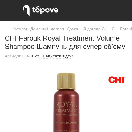
Каталог
Домашній догляд
Домашній догляд CHI
CHI Farou
CHI Farouk Royal Treatment Volume
Shampoo Шампунь для супер об'єму
Артикул:
CH-0028
Написати відгук