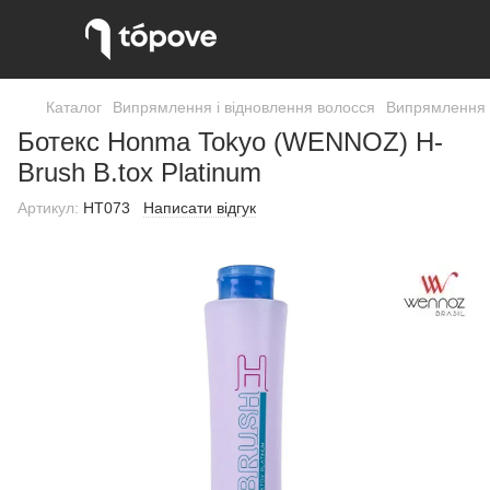
Каталог
Випрямлення і відновлення волосся
Випрямлення 
Ботекс Honma Tokyo (WENNOZ) H-
Brush B.tox Platinum
Артикул:
HT073
Написати відгук