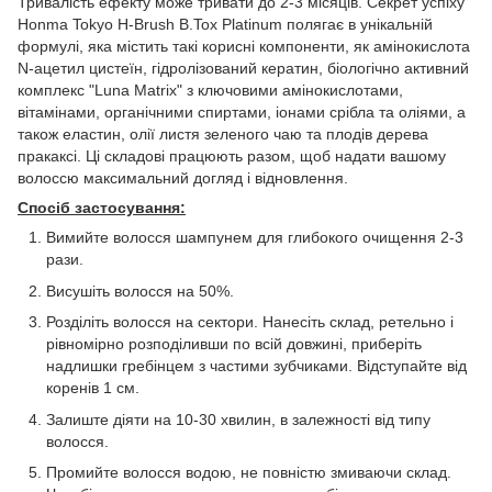
Тривалість ефекту може тривати до 2-3 місяців. Секрет успіху
Honma Tokyo H-Brush B.Tox Platinum полягає в унікальній
формулі, яка містить такі корисні компоненти, як амінокислота
N-ацетил цистеїн, гідролізований кератин, біологічно активний
комплекс "Luna Matrix" з ключовими амінокислотами,
вітамінами, органічними спиртами, іонами срібла та оліями, а
також еластин, олії листя зеленого чаю та плодів дерева
пракаксі. Ці складові працюють разом, щоб надати вашому
волоссю максимальний догляд і відновлення.
Спосіб застосування:
Вимийте волосся шампунем для глибокого очищення 2-3
рази.
Висушіть волосся на 50%.
Розділіть волосся на сектори. Нанесіть склад, ретельно і
рівномірно розподіливши по всій довжині, приберіть
надлишки гребінцем з частими зубчиками. Відступайте від
коренів 1 см.
Залиште діяти на 10-30 хвилин, в залежності від типу
волосся.
Промийте волосся водою, не повністю змиваючи склад.