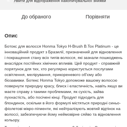
Увійти
для відображення накопичувальної знижки
%
До обраного
Порівняти
Опис
Ботокс для волосся Honma Tokyo H-Brush B.Tox Platinum - це
інноваційний продукт з Бразилії, призначений для відновлення
і покращення стану всіх типів волосся, які зазнали пошкоджень
внаслідок постійних хімічних впливів. Цей продукт - справжній
порятунок для тих, хто регулярно користується послугами
освітлення, мелірування, прикореневого об'єму або
біозавивки. Ботекс Honma Tokyo допоможе вашому волоссю
повернути природну красу, блиск і еластичність, навіть якщо ви
маєте справу з такими проблемами, як сухість, зайва
пухнастість, або посічені кінці. Продукт підходить для
блондинок, оскільки в його формулі містяться природні синьо-
фіолетові мікро-пігменти, які нейтралізують жовтий відтінок на
волоссі, забезпечуючи йому неймовірне сяйво та відновлення
кольору.