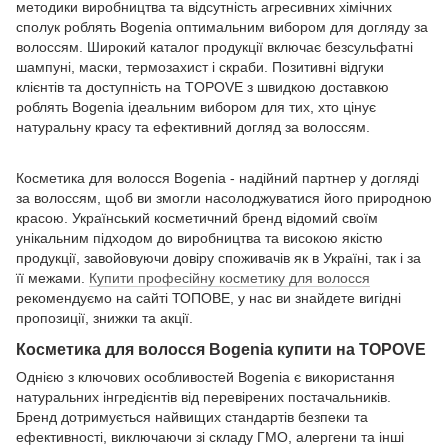
методики виробництва та відсутність агресивних хімічних
сполук роблять Bogenia оптимальним вибором для догляду за
волоссям. Широкий каталог продукції включає безсульфатні
шампуні, маски, термозахист і скраби. Позитивні відгуки
клієнтів та доступність на TOPOVE з швидкою доставкою
роблять Bogenia ідеальним вибором для тих, хто цінує
натуральну красу та ефективний догляд за волоссям.
Косметика для волосся Bogenia - надійний партнер у догляді
за волоссям, щоб ви змогли насолоджуватися його природною
красою. Український косметичний бренд відомий своїм
унікальним підходом до виробництва та високою якістю
продукції, завойовуючи довіру споживачів як в Україні, так і за
її межами.
Купити професійну косметику для волосся
рекомендуємо на сайті ТОПОВЕ, у нас ви знайдете вигідні
пропозиції, знижки та акції.
Косметика для волосся Bogenia купити на TOPOVE
Однією з ключових особливостей Bogenia є використання
натуральних інгредієнтів від перевірених постачальників.
Бренд дотримується найвищих стандартів безпеки та
ефективності, виключаючи зі складу ГМО, алергени та інші