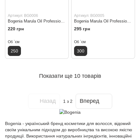
Артикул: BG0006
Артикул: BG0005
Bogenia Marula Oil Professional Hair Spray Термозахисний спрей з маслом марули 250 мл
Bogenia Marula Oil Professional Hair Mask Маска для волосся з маслом марули 300 мл
220 грн
295 грн
Об `єм
Об `єм
250
300
Показати ще 10 товарів
Назад
Вперед
1
з 2
Bogenia - український бренд косметики для волосся, відомий
своїм унікальним підходом до виробництва та високою якістю
продукції. Використання натуральних інгредієнтів, інноваційні