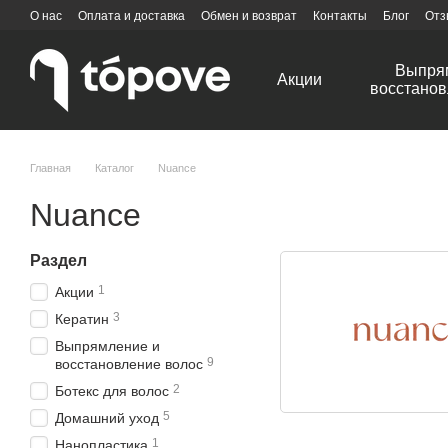
Перейти к основному контенту
О нас
Оплата и доставка
Обмен и возврат
Контакты
Блог
Отз
Выпря
Акции
восстанов
Главная
Каталог
Nuance
Nuance
Раздел
1
Акции
3
Кератин
Выпрямление и
9
восстановление волос
2
Ботекс для волос
5
Домашний уход
1
Нанопластика