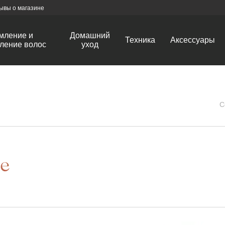
ывы о магазине
мление и
Домашний
Техника
Аксессуары
ление волос
уход
С