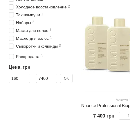
2
Холодное восстановление
1
Техшампуни
2
Наборы
1
Маски для волос
1
Масло для волос
3
Сыворотки и флюиды
8
Распродажа
Цена, грн
От Цена, грн
До Цена, грн
OK
Артикул:
7 400 грн