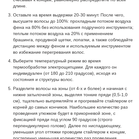
длине.
Оставьте на время выдержки 20-30 минут. После чего,
высушите волосы до 100%: прохладным потоком воздуха
фена на 80% без использования подручного инструмента;
теплым потоком воздуха на 20% с применением
брашинга, продувной щетки, лопатки, а также соблюдайте
дистанцию между феном и используемым инструментом
во избежание перегревания волос.
Выберите температурный режим во время
термообработки электрощипцами. Для каждого он
индивидуален (от 180 до 210 градусов), исходя из
состояния и структуры волос.
Разделите волосы на зоны (от 4-х и более) и начиная с
нижне затылочной зоны, выделяя тонкие пряди (0,5-1,0
см), тщательно выпрямляйте и прогревайте стайлером от
корней до самых кончиков. Наибольшее количество раз
проведения утюжком будет в прикорневой зоне, с
фиксацией пряди под углом 90 градусов (строго
перпендикулярно голове). Далее по ниспадающему,
уменьшая угол оттяжки проводим стайлером к концам,
постепенно уменьшая количество раз проведения