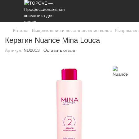
Каталог
Выпрямление и восстановление волос
Выпрямлени
Кератин Nuance Mina Louca
Артикул:
NU0013
Оставить отзыв