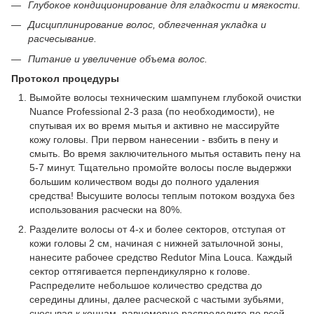
Глубокое кондиционирование для гладкости и мягкости.
Дисциплинирование волос, облегченная укладка и
расчесывание.
Питание и увеличение объема волос.
Протокол процедуры
Вымойте волосы техническим шампунем глубокой очистки
Nuance Professional 2-3 раза (по необходимости), не
спутывая их во время мытья и активно не массируйте
кожу головы. При первом нанесении - взбить в пену и
смыть. Во время заключительного мытья оставить пену на
5-7 минут. Тщательно промойте волосы после выдержки
большим количеством воды до полного удаления
средства! Высушите волосы теплым потоком воздуха без
использования расчески на 80%.
Разделите волосы от 4-х и более секторов, отступая от
кожи головы 2 см, начиная с нижней затылочной зоны,
нанесите рабочее средство Redutor Mina Louca. Каждый
сектор оттягивается перпендикулярно к голове.
Распределите небольшое количество средства до
середины длины, далее расческой с частыми зубьями,
счесывая к концам, равномерно распределите по всей