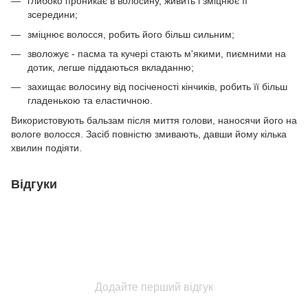
глибоко проникає в волосину, живить і зміцнює її
зсередини;
зміцнює волосся, робить його більш сильним;
зволожує - пасма та кучері стають м'якими, пиємними на
дотик, легше піддаються вкладанню;
захищає волосину від посіченості кінчиків, робить її більш
гладенькою та еластичною.
Використовують бальзам після миття голови, наносячи його на
вологе волосся. Засіб повністю змивають, давши йому кілька
хвилин подіяти.
Відгуки
Додайте перший відгук