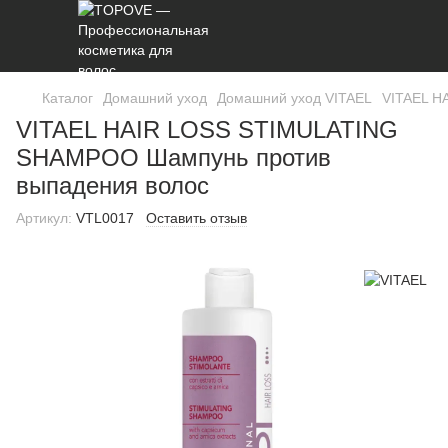
Каталог
Домашний уход
Домашний уход VITAEL
VITAEL H
VITAEL HAIR LOSS STIMULATING
SHAMPOO Шампунь против
выпадения волос
Артикул:
VTL0017
Оставить отзыв