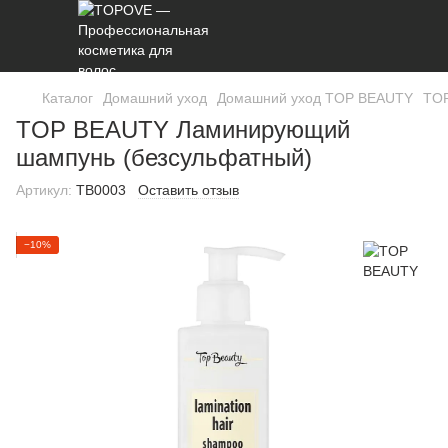
Каталог
Домашний уход
Домашний уход TOP BEAUTY
TOP
TOP BEAUTY Ламинирующий
шампунь (безсульфатный)
Артикул:
TB0003
Оставить отзыв
−10%