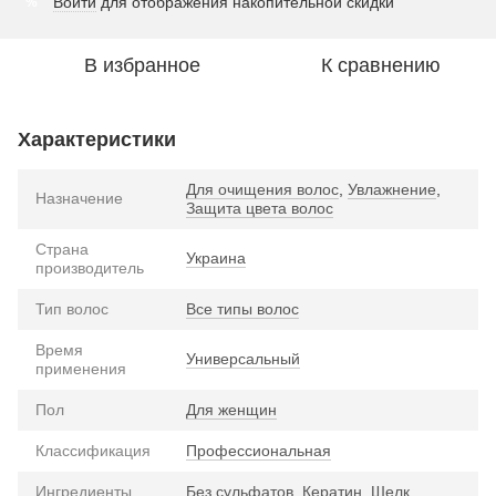
Войти
для отображения накопительной скидки
%
В избранное
К сравнению
Характеристики
Для очищения волос
,
Увлажнение
,
Назначение
Защита цвета волос
Страна
Украина
производитель
Тип волос
Все типы волос
Время
Универсальный
применения
Пол
Для женщин
Классификация
Профессиональная
Ингредиенты
Без сульфатов
,
Кератин
,
Шелк