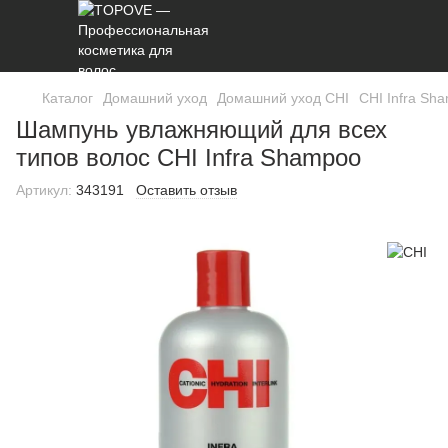
Каталог
Домашний уход
Домашний уход CHI
CHI Infra Sh
Шампунь увлажняющий для всех
типов волос CHI Infra Shampoo
Артикул:
343191
Оставить отзыв