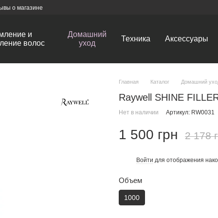
ывы о магазине
мление и
Домашний
Техника
Аксессуары
ление волос
уход
Главная
Каталог
Домашний ухо
Raywell SHINE FILLE
Нет в наличии
Артикул: RW0031
1 500 грн
2 178 
Войти
для отображения нако
%
Объем
1000