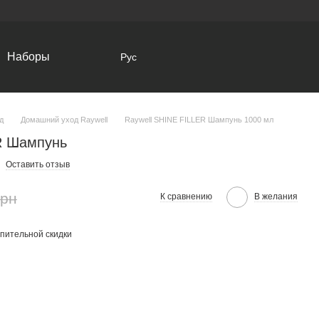
Наборы
Рус
д
Домашний уход Raywell
Raywell SHINE FILLER Шампунь 1000 мл
R Шампунь
Оставить отзыв
грн
К сравнению
В желания
пительной скидки