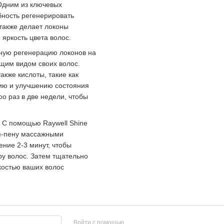
 Одним из ключевых
бность регенерировать
 также делает локоны
яркость цвета волос.
нную регенерацию локонов на
щим видом своих волос.
акже кислоты, такие как
нию и улучшению состояния
oo раз в две недели, чтобы
 С помощью Raywell Shine
ем-пену массажными
ение 2-3 минут, чтобы
ру волос. Затем тщательно
костью ваших волос
Войти с помощью