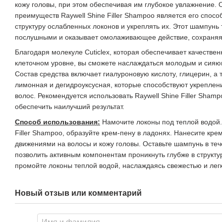
кожу головы, при этом обеспечивая им глубокое увлажнение.
преимуществ Raywell Shine Filler Shampoo является его спосо
структуру ослабленных локонов и укреплять их. Этот шампунь
послушными и оказывает омолаживающее действие, сохраняя 
Благодаря молекуле Cuticlex, которая обеспечивает качестве
клеточном уровне, вы сможете наслаждаться молодым и сияю
Состав средства включает гиалуроновую кислоту, глицерин, а т
лимонная и дегидроуксусная, которые способствуют укрепле
волос. Рекомендуется использовать Raywell Shine Filler Shamp
обеспечить наилучший результат.
Способ использования:
Намочите локоны под теплой водой.
Filler Shampoo, образуйте крем-пену в ладонях. Нанесите кр
движениями на волосы и кожу головы. Оставьте шампунь в теч
позволить активным компонентам проникнуть глубже в структу
промойте локоны теплой водой, наслаждаясь свежестью и лег
Новый отзыв или комментарий