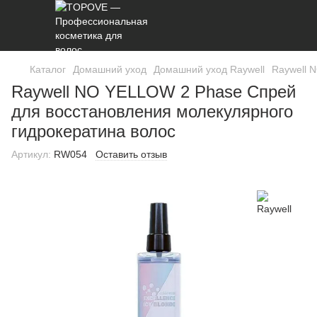
Каталог
Домашний уход
Домашний уход Raywell
Raywell 
Raywell NO YELLOW 2 Phase Спрей
для восстановления молекулярного
гидрокератина волос
Артикул:
RW054
Оставить отзыв