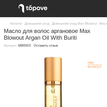
Каталог
Домашний уход
Домашний уход Max Blowout
Масл
Масло для волос аргановое Max
Blowout Argan Oil With Buriti
Артикул:
MB0003
Оставить отзыв