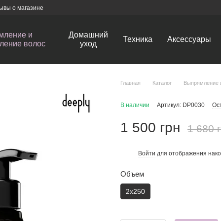
ывы о магазине
мление и
Домашний
Техника
Аксессуары
ление волос
уход
Главная
Каталог
Выпрямление 
В наличии
Артикул: DP0030
Ос
1 500 грн
1 680 
Войти
для отображения нако
%
Объем
2x250