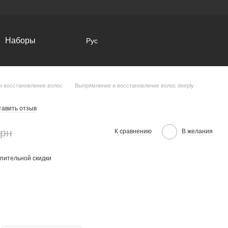
Наборы
Рус
и восстановление волос
Выпрямление и восстановление волос deeply
тавить отзыв
грн
К сравнению
В желания
пительной скидки