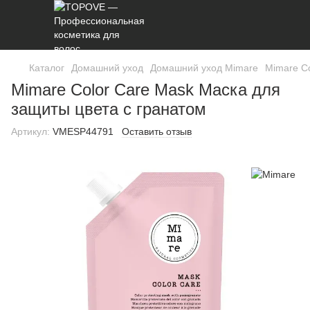
Каталог
Домашний уход
Домашний уход Mimare
Mimare Co
Mimare Color Care Mask Маска для
защиты цвета с гранатом
Артикул:
VMESP44791
Оставить отзыв