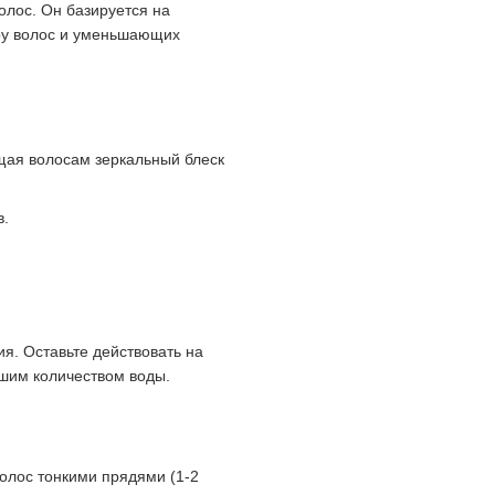
олос. Он базируется на
уру волос и уменьшающих
щая волосам зеркальный блеск
в.
я. Оставьте действовать на
ьшим количеством воды.
волос тонкими прядями (1-2