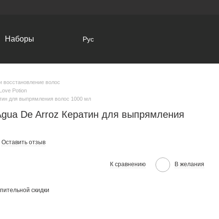
Наборы
Рус
и восстановление волос
ove Potion
атин для выпрямления волос 1000 мл
Agua De Arroz Кератин для выпрямления
Оставить отзыв
К сравнению
В желания
пительной скидки