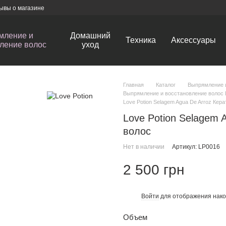
ывы о магазине
мление и
Домашний
Техника
Аксессуары
ление волос
уход
Главная
Каталог
Выпрямление 
Выпрямление и восстановление волос L
Love Potion Selagem Agua De Arroz Кер
Love Potion Selagem 
волос
Нет в наличии
Артикул: LP0016
2 500 грн
Войти
для отображения нако
%
Объем