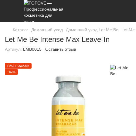
Каталог
Домашний уход
Домашний уход Let Me Be
Let Me
Let Me Be Intense Max Leave-In
Артикул:
LMB0015
Оставить отзыв
РАСПРОДАЖА
−62%