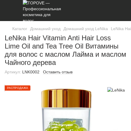
Каталог
Домашний уход
Домашний уход LeNika
LeNika Hai
LeNika Hair Vitamin Anti Hair Loss
Lime Oil and Tea Tree Oil Витамины
для волос с маслом Лайма и маслом
Чайного дерева
Артикул:
LNK0002
Оставить отзыв
РАСПРОДАЖА