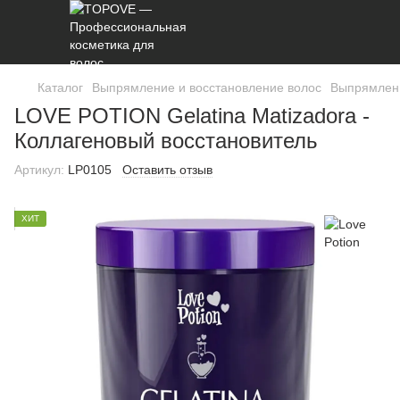
Каталог
Выпрямление и восстановление волос
Выпрямлени
LOVE POTION Gelatina Matizadora -
Коллагеновый восстановитель
Артикул:
LP0105
Оставить отзыв
ХИТ