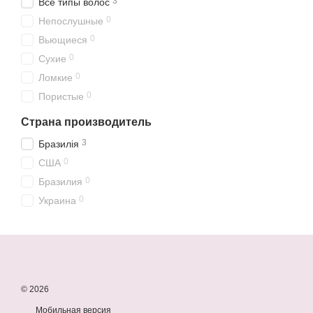
3
Все типы волос
0
Непослушные
0
Вьющиеся
0
Сухие
0
Ломкие
0
Пористые
Страна производитель
3
Бразилія
0
США
0
Бразилия
0
Украина
© 2026
Мобильная версия