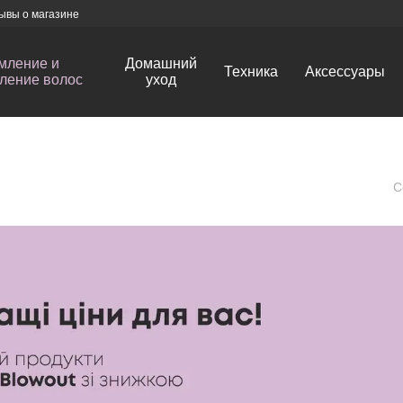
ывы о магазине
мление и
Домашний
Техника
Аксессуары
ление волос
уход
С