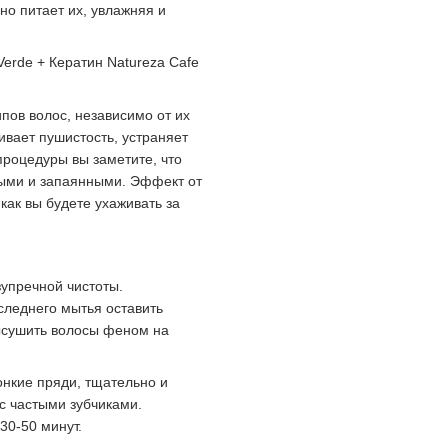
но питает их, увлажняя и
erde + Кератин Natureza Cafe
пов волос, независимо от их
ивает пушистость, устраняет
процедуры вы заметите, что
выми и запаянными. Эффект от
 как вы будете ухаживать за
упречной чистоты.
следнего мытья оставить
ысушить волосы феном на
онкие пряди, тщательно и
с частыми зубчиками.
30-50 минут.