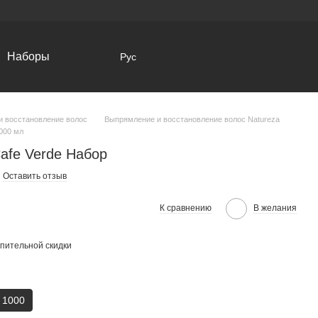
Наборы
Рус
и восстановление волос
Выпрямление и восстановление волос Natureza
000 мл
afe Verde Набор
Оставить отзыв
К сравнению
В желания
пительной скидки
1000