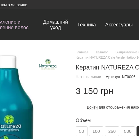
ывы о магазине
мление и
Домашний
Техника
Аксессуары
ление волос
уход
Главная
Каталог
Выпрямление 
Кератин NATUREZA Cafe Verde Набор 1
Кератин NATUREZA C
Нет в наличии
Артикул: NT0006
3 150 грн
Войти
для отображения нако
%
Объем
50
100
250
500