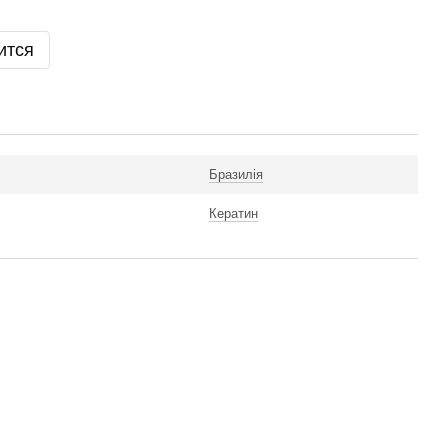
ится
Бразилія
Кератин