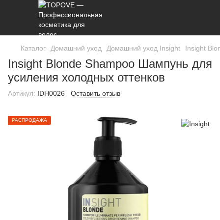
Каталог
Домашний уход
Домашний уход Insight
Insight B
Insight Blonde Shampoo Шампунь для
усиления холодных оттенков
Артикул:
IDH0026
Оставить отзыв
РАСПРОДАЖА