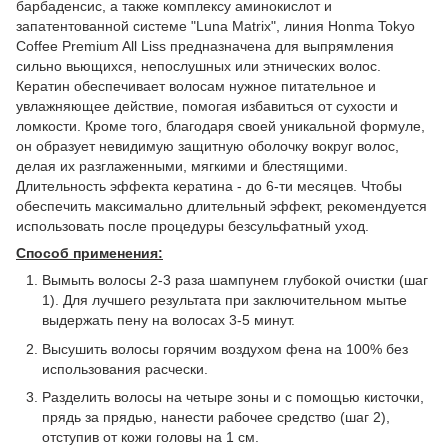
барбаденсис, а также комплексу аминокислот и
запатентованной системе "Luna Matrix", линия Honma Tokyo
Coffee Premium All Liss предназначена для выпрямления
сильно вьющихся, непослушных или этнических волос.
Кератин обеспечивает волосам нужное питательное и
увлажняющее действие, помогая избавиться от сухости и
ломкости. Кроме того, благодаря своей уникальной формуле,
он образует невидимую защитную оболочку вокруг волос,
делая их разглаженными, мягкими и блестящими.
Длительность эффекта кератина - до 6-ти месяцев. Чтобы
обеспечить максимально длительный эффект, рекомендуется
использовать после процедуры безсульфатный уход.
Способ применения:
Вымыть волосы 2-3 раза шампунем глубокой очистки (шаг
1). Для лучшего результата при заключительном мытье
выдержать пену на волосах 3-5 минут.
Высушить волосы горячим воздухом фена на 100% без
использования расчески.
Разделить волосы на четыре зоны и с помощью кисточки,
прядь за прядью, нанести рабочее средство (шаг 2),
отступив от кожи головы на 1 см.