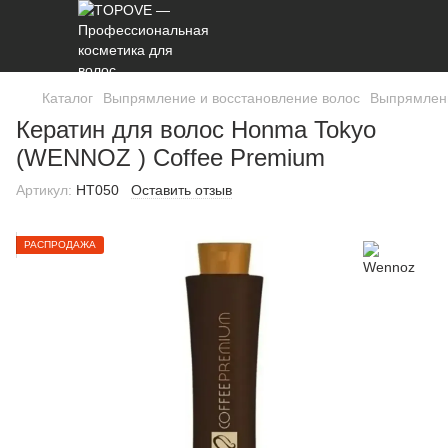
Каталог
Выпрямление и восстановление волос
Выпрямлени
Кератин для волос Honma Tokyo
(WENNOZ ) Coffee Premium
Артикул:
HT050
Оставить отзыв
РАСПРОДАЖА