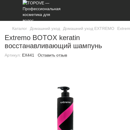
Каталог
Домашний уход
Домашний уход EXTREMO
Extre
Extremo BOTOX keratin
восстанавливающий шампунь
Артикул:
EX441
Оставить отзыв