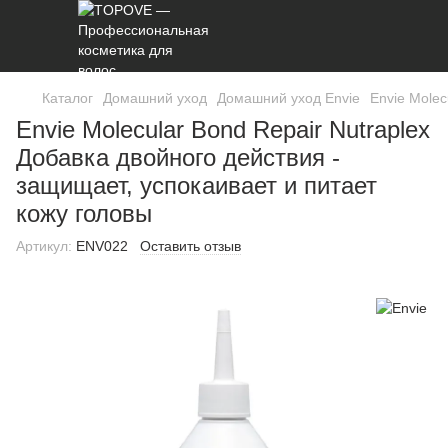
Каталог
Домашний уход
Домашний уход Envie
Envie Molec
Envie Molecular Bond Repair Nutraplex
Добавка двойного действия -
защищает, успокаивает и питает
кожу головы
Артикул:
ENV022
Оставить отзыв