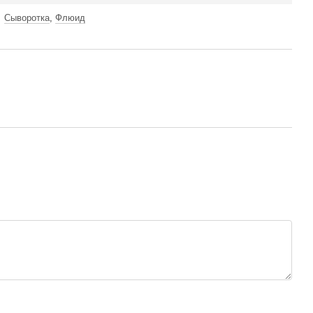
Сыворотка
,
Флюид