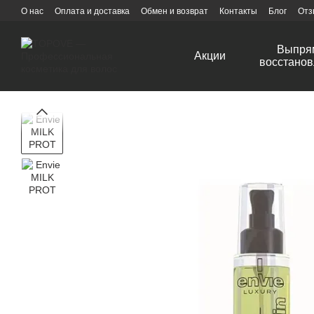
Перейти к основному контенту
О нас
Оплата и доставка
Обмен и возврат
Контакты
Блог
Отз
Выпря
Акции
восстанов