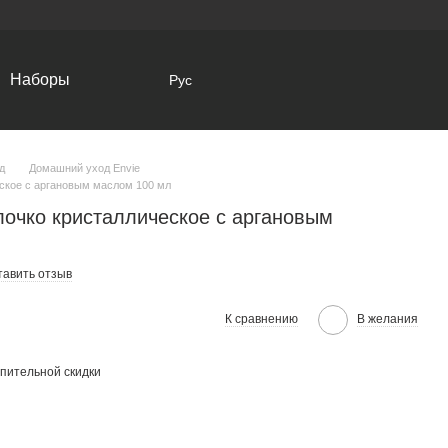
Наборы
Рус
д
Домашний уход Envie
ское с аргановым маслом 100 мл
очко кристаллическое с аргановым
тавить отзыв
К сравнению
В желания
пительной скидки