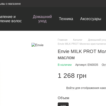
ывы о магазине
мление и
Домашний
Техника
Аксессуары
ление волос
уход
Главная
Каталог
Домашний ухо
Envie MILK PROT Молочко кристалличе
Envie MILK PROT Мол
маслом
В наличии
Артикул: EN0035
Ос
1 268 грн
Войти
для отображения нако
%
Объем