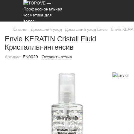
Каталог
Домашний уход
Домашний уход Envie
Envie KERAT
Envie KERATIN Cristall Fluid
Кристаллы-интенсив
Артикул:
EN0029
Оставить отзыв