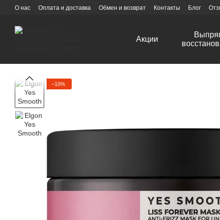
Перейти к основному контенту
О нас
Оплата и доставка
Обмен и возврат
Контакты
Блог
Отз
Выпря
Акции
восстанов
−10%