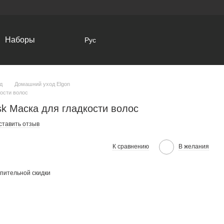
Наборы
Рус
д
Домашний уход Elgon
кости волос
sk Маска для гладкости волос
ставить отзыв
К сравнению
В желания
пительной скидки