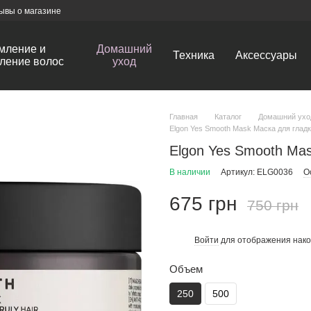
ывы о магазине
мление и
Домашний
Техника
Аксессуары
ление волос
уход
Главная
Каталог
Домашний ухо
Elgon Yes Smooth Mask Маска для глад
Elgon Yes Smooth Ma
В наличии
Артикул: ELG0036
О
675 грн
750 грн
Войти
для отображения нако
%
Объем
250
500