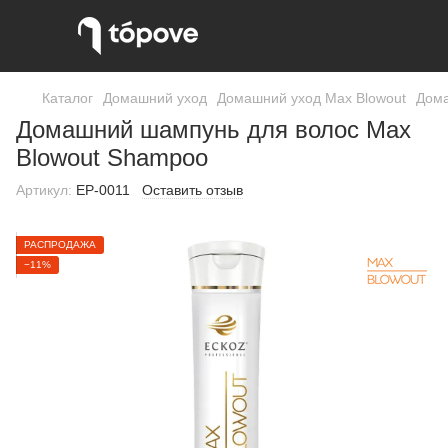
Каталог
Домашний уход
Домашний уход Max Blowout
Дома
Домашний шампунь для волос Max
Blowout Shampoo
Артикул:
EP-0011
Оставить отзыв
РАСПРОДАЖА
−11%