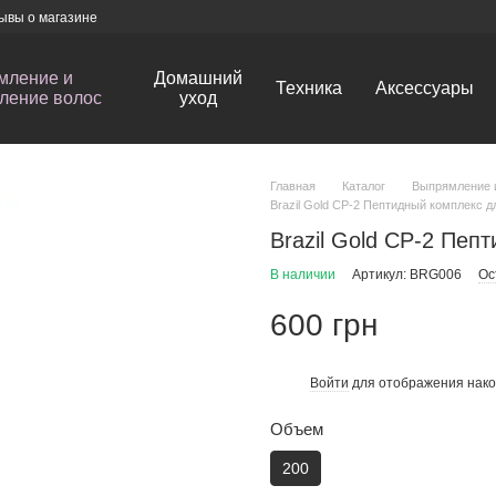
ывы о магазине
мление и
Домашний
Техника
Аксессуары
ление волос
уход
Главная
Каталог
Выпрямление 
Brazil Gold CP-2 Пептидный комплекс д
Brazil Gold CP-2 Пеп
В наличии
Артикул: BRG006
Ос
600 грн
Войти
для отображения нако
%
Объем
200