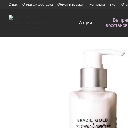
Перейти к основному контенту
О нас
Оплата и доставка
Обмен и возврат
Контакты
Блог
Отз
Выпря
Акции
восстанов