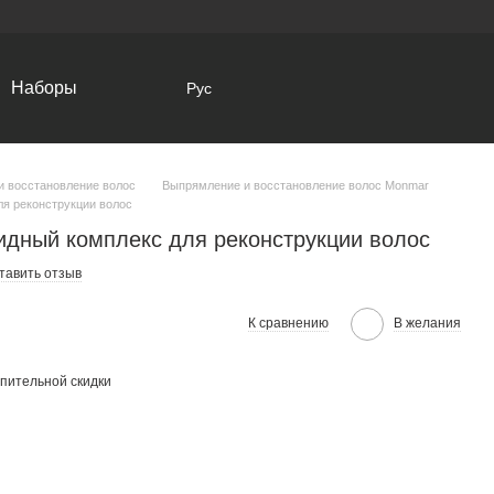
Наборы
Рус
и восстановление волос
Выпрямление и восстановление волос Monmar
ля реконструкции волос
тидный комплекс для реконструкции волос
тавить отзыв
К сравнению
В желания
пительной скидки