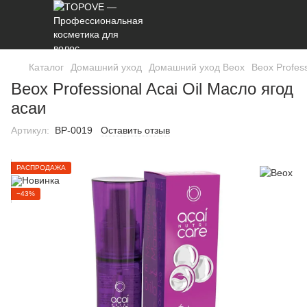
Каталог
Домашний уход
Домашний уход Beox
Beox Profess
Beox Professional Acai Oil Масло ягод
асаи
Артикул:
BP-0019
Оставить отзыв
РАСПРОДАЖА
−43%