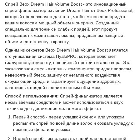
Спрей Beox Dream Hair Volume Boost - это инновационный
спрей-финализатор из линии Dream Hair от Beox Professional,
который предназначен для того, чтобы мгновенно придать
вашим волосам мощный объем и энергию. Созданный
специально для тонких и слабых прядей, этот продукт
возвращает к жизни ваши локоны, придавая им изящный
объем и естественную красоту.
Одним из секретов Beox Dream Hair Volume Boost является
его уникальная система HyaluPRO, которая включает
гиалуроновую кислоту, пшеничный протеин и алоэ вера. Эта
эксклюзивная смесь активных компонентов придает волосам
невероятный блеск, защиту от негативного воздействия
окружающей среды и гарантирует ощущение здоровых,
эластичных прядей с великолепным объемом.
Способ использования:
Спрей-финализатор является
несмываемым средством и может использоваться в двух
техниках для достижения желаемого эффекта.
Первый способ - перед укладкой феном или утюжком
распылить спрей по всей длине волос и создать укладку с
помощью фена или утюжка.
Второй способ - использовать спрей для естественной